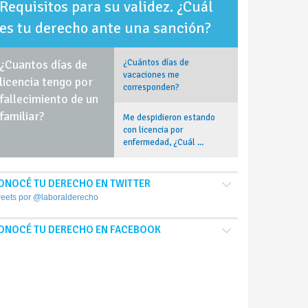
Requisitos para su validez. ¿Cuál
es tu derecho ante una sanción?
¿Cuantos días de
¿Cuántos días de
vacaciones me
licencia tengo por
corresponden?
fallecimiento de un
familiar?
Me despidieron estando
con licencia por
enfermedad, ¿Cuál ...
ONOCÉ TU DERECHO EN TWITTER
eets por @laboralderecho
ONOCÉ TU DERECHO EN FACEBOOK