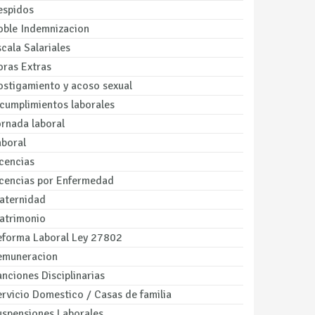
espidos
oble Indemnizacion
cala Salariales
oras Extras
ostigamiento y acoso sexual
ncumplimientos laborales
ornada laboral
aboral
cencias
icencias por Enfermedad
aternidad
atrimonio
eforma Laboral Ley 27802
emuneracion
nciones Disciplinarias
rvicio Domestico / Casas de familia
uspensiones Laborales