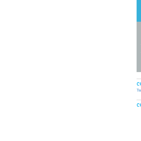
C
Tw
C