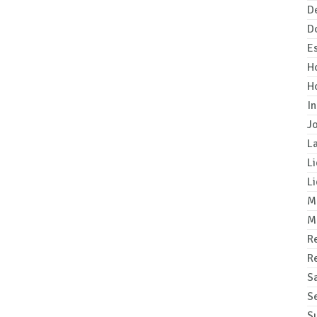
D
D
Es
H
H
I
J
L
Li
L
M
M
R
R
Sa
Se
S